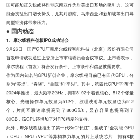
国可能加征关税或将削弱东南亚作为对美出口基地的吸引力。这可
能会扰乱出口增长势头，尤其对越南、马来西亚和新加坡等出口导
向型经济体带来压力。
●
国内动态
1、摩尔线程科创板IPO成功过会
9月26日，国产GPU厂商摩尔线程智能科技（北京）股份有限公司
首发申请成功通过上交所上市审核委员会会议审议。上市委表示，
摩尔线程（首发）符合发行条件、上市条件和信息披露要求。
作为国内知名的GPU新创企业，摩尔线程目前已有四代GPU，分
别为“苏堤”、“春晓”、“曲院”和“平湖”。其中，第四代GPU“平湖”于
2024年推出，最大频率2GHz，拥有8192个着色核心、512个张量
核心、光栅操作单元数量为512个、纹理映射单元数量也为512
个，片间互联速率提高到了800GB/s，显存容量也提高到了
80GB，该GPU还增加了对FP8精度的支持。
此外，摩尔线程还推出了第一代SoC“长江”，集成了“全功能 GPU
+ CPU + NPU +VPU”等异构算力单元的片上系统芯片，拥有8核