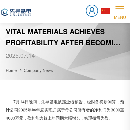
VITAL MATERIALS ACHIEVES
PROFITABILITY AFTER BECOMING
THE ACTUAL CONTROLLER OF
2025.07.14
VITAL DEEPTECH!BISMUTH
Home
Company News
MATERIALS BUSINESS BOOSTS
BOTH REVENUE AND PROFIT
7月14日晚间，先导基电披露业绩预告，经财务初步测算，预
计公司2025年半年度实现归属于母公司所有者的净利润为3000至
4000万元，盈利能力较上年同期大幅增长，实现扭亏为盈。