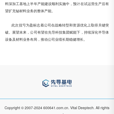
料深加工基地上半年产能建设顺利实施中，预计在试运营生产后有
望扩充铋材料业务的整体产能。
此次扭亏为盈标志着公司在战略转型和资源优化上取得关键突
破。展望未来，公司有望在先导科技集团赋能下，持续深化半导体
设备及材料业务布局，推动公司业绩长期稳健增长。
Copyright © 2007-2024 600641.com.cn. Vital Deeptech. All rights